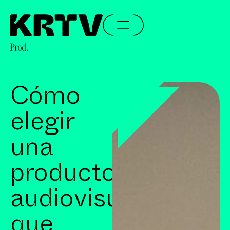
Cómo
elegir
una
productora
audiovisual
que