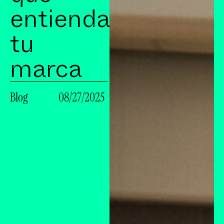
entienda
tu
marca
Blog
08/27/2025