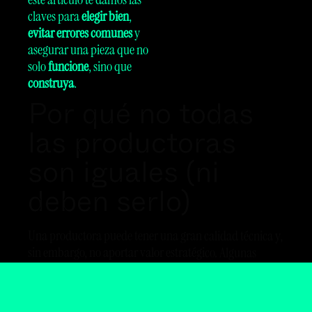
claves para
elegir bien
,
evitar errores comunes
y
asegurar una pieza que no
solo
funcione
, sino que
Por qué no todas
construya
.
las productoras
son iguales (ni
deben serlo)
Una productora puede tener una gran calidad técnica y,
sin embargo, no aportar valor estratégico. Algunas
graban, otras producen. Pero las mejores interpretan tu
tono
, tu
cultura visual
y tu
narrativa
.
Trabajar con una productora que no conecta con tu
universo puede resultar en piezas impersonales,