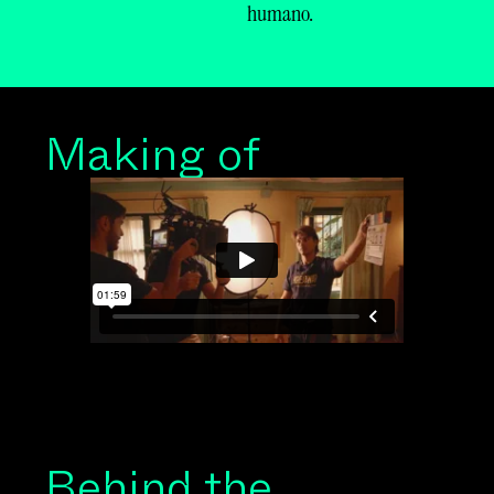
humano.
Making of
Behind the