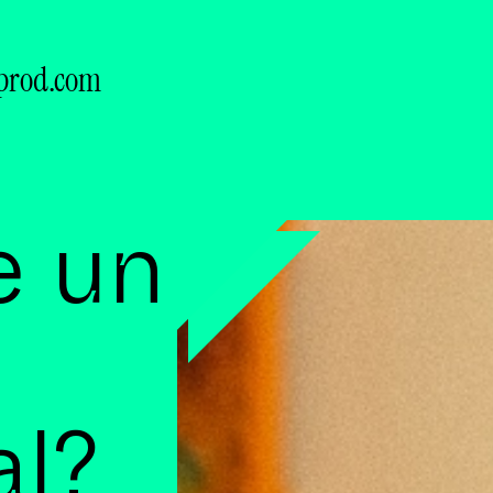
prod.com
e un
al?