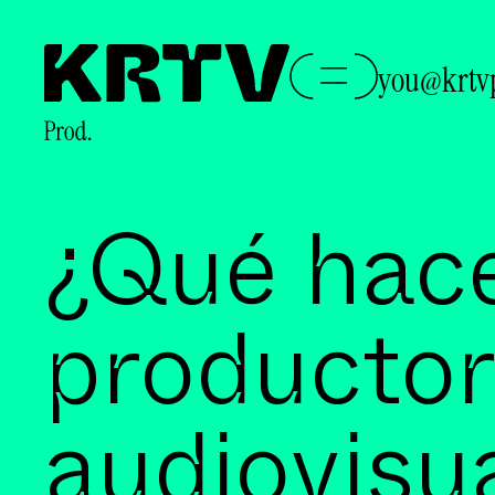
you@krtv
¿Qué hac
productor
audiovisu