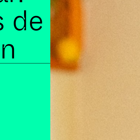
s de
ón