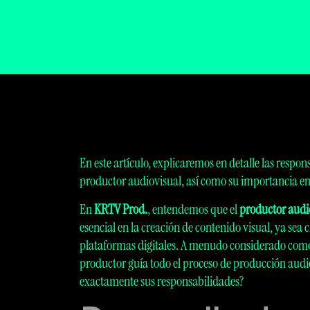
En este artículo, explicaremos en detalle las respo
productor audiovisual, así como su importancia en 
En
KRTV Prod.
, entendemos que el
productor audi
esencial en la creación de contenido visual, ya sea c
plataformas digitales. A menudo considerado como 
productor guía todo el proceso de producción audio
exactamente sus responsabilidades?