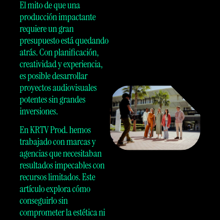
El mito de que una
producción impactante
requiere un gran
presupuesto está quedando
atrás. Con planificación,
creatividad y experiencia,
es posible desarrollar
proyectos audiovisuales
potentes sin grandes
inversiones.
En KRTV Prod. hemos
trabajado con marcas y
agencias que necesitaban
resultados impecables con
recursos limitados. Este
artículo explora cómo
conseguirlo sin
comprometer la estética ni