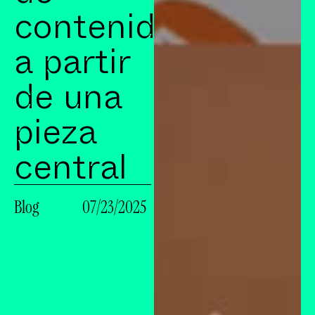
contenido
a partir
de una
pieza
central
Blog
07/23/2025