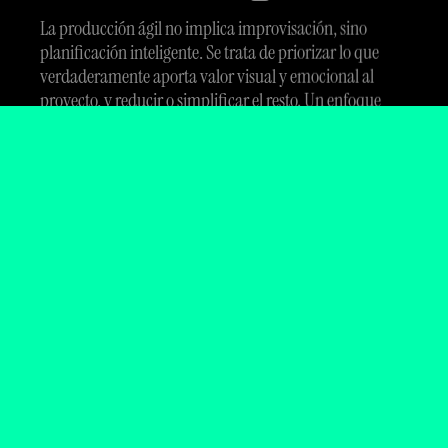
La producción ágil no implica improvisación, sino
planificación inteligente. Se trata de priorizar lo que
verdaderamente aporta valor visual y emocional al
proyecto, y reducir o simplificar el resto. Un enfoque
basado en la eficiencia sin renunciar a la calidad.
Qué es un
ecosistema de
contenido y por
qué lo necesitas
Se trata de diseñar una campaña audiovisual que no se
quede en un único vídeo, sino que se ramifique: clips
para redes, piezas para web, reels, GIFs, entrevistas
breves, behind the scenes o cápsulas de contenido
específico. Esto permite alargar la vida útil de una