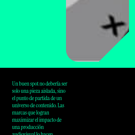
Un buen spot no debería ser
solo una pieza aislada, sino
el punto de partida de un
universo de contenido. Las
marcas que logran
maximizar el impacto de
una producción
audiovisual lo hacen